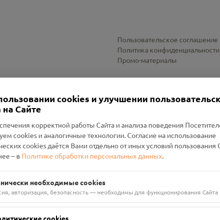
Пользовательское соглашение
Политика конфиденциальности
Промо-материалы
Настройки cookies
пользовании cookies и улучшении пользовательс
 на Сайте
спечения корректной работы Сайта и анализа поведения Посетите
уем cookies и аналогичные технологии. Согласие на использование
оленский Проект Помним»
ческих cookies даётся Вами отдельно от иных условий пользования 
ее – в
Политике обработки персональных данных
.
н Руднянский, г. Рудня, улица Западная, д. 26А, пом. 18
ФА-БАНК"
хнически необходимые cookies
сия, авторизация, безопасность — необходимы для функционирования Сайта
алитические cookies