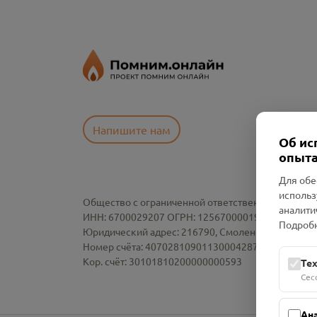
Напишите нам
Об ис
опыта
Для обе
использ
Общество с ограниченной ответственностью «См
аналити
ИНН: 6700029207 ОГРН: 1256700001986
Подробн
Юридический адрес: 216790, Смоленская область, р-
Номер счёта: 40702810901130004287 в АО "АЛЬ
Кор. счёт: 30101810200000000593
Те
Сес
Ан