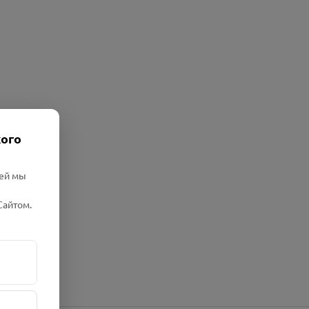
кого
лей мы
Сайтом.