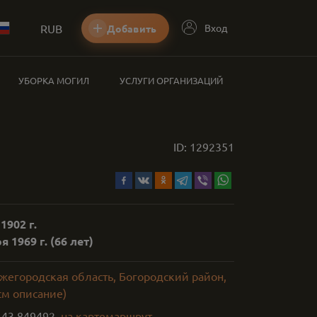
RUB
Вход
Добавить
УБОРКА МОГИЛ
УСЛУГИ ОРГАНИЗАЦИЙ
ID:
1292351
1902 г.
я 1969 г.
(66 лет)
жегородская область, Богородский район,
см описание)
,
43.849492
на карте
маршрут