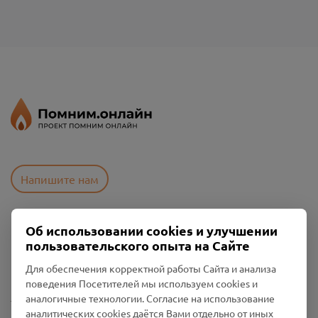
Напишите нам
Об использовании cookies и улучшении
Пользовательское соглашение
пользовательского опыта на Сайте
Политика конфиденциальности
Промо-материалы
Для обеспечения корректной работы Сайта и анализа
поведения Посетителей мы используем cookies и
Настройки cookies
аналогичные технологии. Согласие на использование
аналитических cookies даётся Вами отдельно от иных