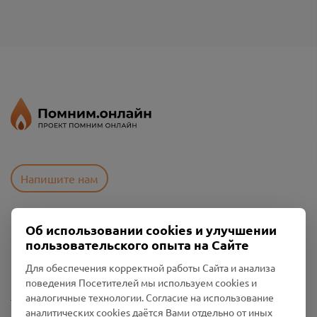
Напишите нам
Об использовании cookies и улучшении
Пользовательское соглашение
пользовательского опыта на Сайте
Политика конфиденциальности
Промо-материалы
Для обеспечения корректной работы Сайта и анализа
поведения Посетителей мы используем cookies и
Настройки cookies
аналогичные технологии. Согласие на использование
аналитических cookies даётся Вами отдельно от иных