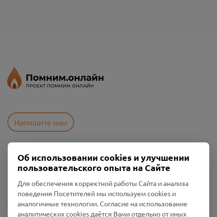
Напишите нам
Об использовании cookies и улучшении
Пользовательское соглашение
пользовательского опыта на Сайте
Политика конфиденциальности
Промо-материалы
Для обеспечения корректной работы Сайта и анализа
поведения Посетителей мы используем cookies и
Настройки cookies
аналогичные технологии. Согласие на использование
аналитических cookies даётся Вами отдельно от иных