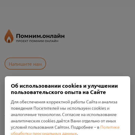
Напишите нам
Об использовании cookies и улучшении
Пользовательское соглашение
пользовательского опыта на Сайте
Политика конфиденциальности
Промо-материалы
Для обеспечения корректной работы Сайта и анализа
поведения Посетителей мы используем cookies и
Настройки cookies
аналогичные технологии. Согласие на использование
аналитических cookies даётся Вами отдельно от иных
Общество с ограниченной ответственностью «Смоленский
условий пользования Сайтом. Подробнее – в
Политике
Проект Помним»
обработки персональных данных
.