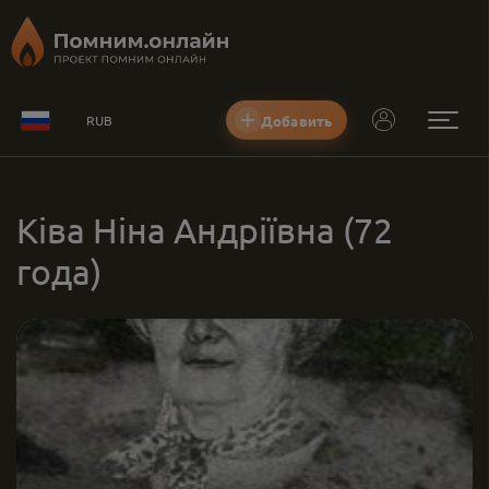
Добавить
RUB
Kiва Ніна Андріївна
(72
года)