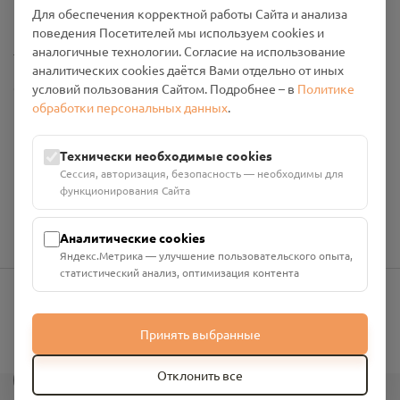
Промо-материалы
Для обеспечения корректной работы Сайта и анализа
поведения Посетителей мы используем cookies и
Настройки cookies
аналогичные технологии. Согласие на использование
аналитических cookies даётся Вами отдельно от иных
Общество с ограниченной ответственностью «Смоленский
условий пользования Сайтом. Подробнее – в
Политике
Проект Помним»
обработки персональных данных
.
ИНН: 6700029207 ОГРН: 1256700001986
Юридический адрес: 216790, Смоленская область, р-н
Технически необходимые cookies
Руднянский, г. Рудня, улица Западная, д. 26А, пом. 18
Сессия, авторизация, безопасность — необходимы для
Номер счёта: 40702810901130004287 в АО "АЛЬФА-БАНК"
функционирования Сайта
Кор. счёт: 30101810200000000593
Аналитические cookies
Яндекс.Метрика — улучшение пользовательского опыта,
статистический анализ, оптимизация контента
info@pomnim.online
Принять выбранные
?
Отклонить все
Все права защищены ©
2026
“Проект Помним”