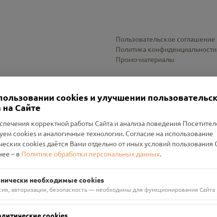
Пользовательское соглашение
Политика конфиденциальности
Промо-материалы
Настройки cookies
пользовании cookies и улучшении пользовательс
 на Сайте
спечения корректной работы Сайта и анализа поведения Посетите
уем cookies и аналогичные технологии. Согласие на использование
оленский Проект Помним»
ческих cookies даётся Вами отдельно от иных условий пользования 
ее – в
Политике обработки персональных данных
.
н Руднянский, г. Рудня, улица Западная, д. 26А, пом. 18
ФА-БАНК"
хнически необходимые cookies
сия, авторизация, безопасность — необходимы для функционирования Сайта
алитические cookies