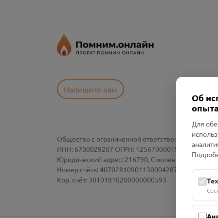
Напишите нам
Об ис
опыта
Для обе
использ
Общество с ограниченной ответственностью «См
аналити
ИНН: 6700029207 ОГРН: 1256700001986
Подробн
Юридический адрес: 216790, Смоленская область, р-
Номер счёта: 40702810901130004287 в АО "АЛЬ
Кор. счёт: 30101810200000000593
Те
Сес
Ан