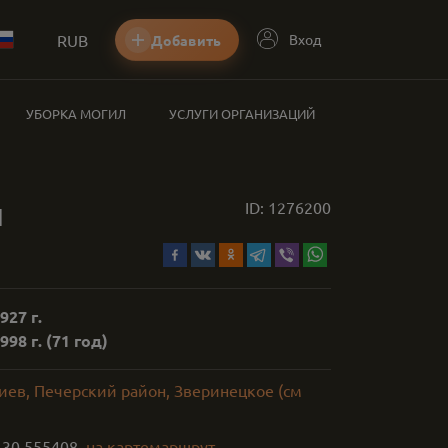
RUB
Вход
Добавить
УБОРКА МОГИЛ
УСЛУГИ ОРГАНИЗАЦИЙ
л
ID:
1276200
927 г.
998 г.
(71 год)
иев, Печерский район, Зверинецкое (см
,
30.555408
на карте
маршрут