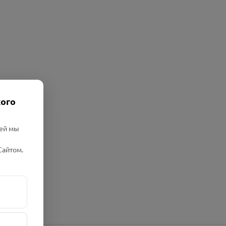
кого
лей мы
Сайтом.