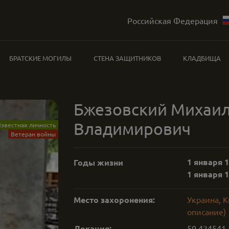
Российская Федерация
БРАТСКИЕ МОГИЛЫ
СТЕНА ЗАЩИТНИКОВ
КЛАДБИЩА
Бжезовский Михаи
Владимирович
звестная личность
Ветеран войны
1 января 1
Годы жизни
1 января 1
Место захоронения:
Украина, К
описание)
Локация:
50.424541