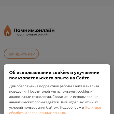
Напишите нам
Об использовании cookies и улучшении
Пользовательское соглашение
пользовательского опыта на Сайте
Политика конфиденциальности
Промо-материалы
Для обеспечения корректной работы Сайта и анализа
поведения Посетителей мы используем cookies и
Настройки cookies
аналогичные технологии. Согласие на использование
аналитических cookies даётся Вами отдельно от иных
Общество с ограниченной ответственностью «Смоленский
условий пользования Сайтом. Подробнее – в
Политике
Проект Помним»
обработки персональных данных
.