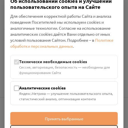
Об использовании cookies и улучшении
Пользовательское соглашение
пользовательского опыта на Сайте
Политика конфиденциальности
Промо-материалы
Для обеспечения корректной работы Сайта и анализа
поведения Посетителей мы используем cookies и
Настройки cookies
аналогичные технологии. Согласие на использование
аналитических cookies даётся Вами отдельно от иных
Общество с ограниченной ответственностью «Смоленский
условий пользования Сайтом. Подробнее – в
Политике
Проект Помним»
обработки персональных данных
.
ИНН: 6700029207 ОГРН: 1256700001986
Юридический адрес: 216790, Смоленская область, р-н
Технически необходимые cookies
Руднянский, г. Рудня, улица Западная, д. 26А, пом. 18
Сессия, авторизация, безопасность — необходимы для
Номер счёта: 40702810901130004287 в АО "АЛЬФА-БАНК"
функционирования Сайта
Кор. счёт: 30101810200000000593
Аналитические cookies
Яндекс.Метрика — улучшение пользовательского опыта,
статистический анализ, оптимизация контента
info@pomnim.online
Принять выбранные