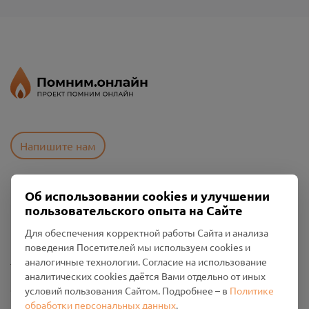
Напишите нам
Об использовании cookies и улучшении
Пользовательское соглашение
пользовательского опыта на Сайте
Политика конфиденциальности
Промо-материалы
Для обеспечения корректной работы Сайта и анализа
поведения Посетителей мы используем cookies и
Настройки cookies
аналогичные технологии. Согласие на использование
аналитических cookies даётся Вами отдельно от иных
Общество с ограниченной ответственностью «Смоленский
условий пользования Сайтом. Подробнее – в
Политике
Проект Помним»
обработки персональных данных
.