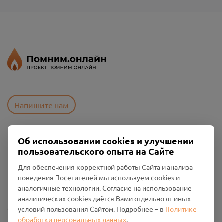
Напишите нам
Об использовании cookies и улучшении
Пользовательское соглашение
пользовательского опыта на Сайте
Политика конфиденциальности
Промо-материалы
Для обеспечения корректной работы Сайта и анализа
поведения Посетителей мы используем cookies и
Настройки cookies
аналогичные технологии. Согласие на использование
аналитических cookies даётся Вами отдельно от иных
Общество с ограниченной ответственностью «Смоленский
условий пользования Сайтом. Подробнее – в
Политике
Проект Помним»
обработки персональных данных
.