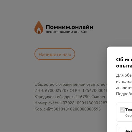
Напишите нам
Об ис
опыта
Для обе
использ
Общество с ограниченной ответственностью «См
аналити
ИНН: 6700029207 ОГРН: 1256700001986
Подробн
Юридический адрес: 216790, Смоленская область, р-
Номер счёта: 40702810901130004287 в АО "АЛЬ
Кор. счёт: 30101810200000000593
Те
Сес
Ан