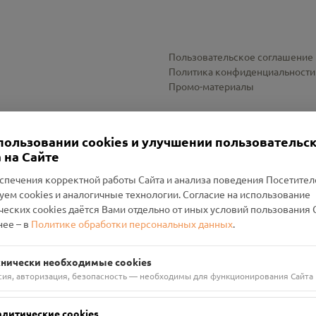
Пользовательское соглашение
Политика конфиденциальности
Промо-материалы
Настройки cookies
пользовании cookies и улучшении пользовательс
 на Сайте
спечения корректной работы Сайта и анализа поведения Посетите
уем cookies и аналогичные технологии. Согласие на использование
оленский Проект Помним»
ческих cookies даётся Вами отдельно от иных условий пользования 
ее – в
Политике обработки персональных данных
.
н Руднянский, г. Рудня, улица Западная, д. 26А, пом. 18
ФА-БАНК"
хнически необходимые cookies
сия, авторизация, безопасность — необходимы для функционирования Сайта
алитические cookies