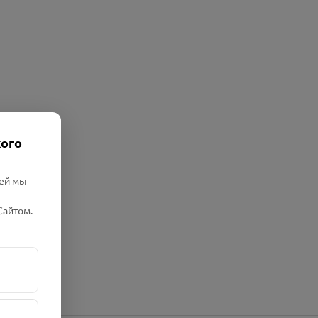
кого
лей мы
Сайтом.