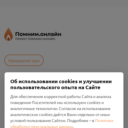
Напишите нам
Об использовании cookies и улучшении
Пользовательское соглашение
пользовательского опыта на Сайте
Политика конфиденциальности
Промо-материалы
Для обеспечения корректной работы Сайта и анализа
поведения Посетителей мы используем cookies и
Настройки cookies
аналогичные технологии. Согласие на использование
аналитических cookies даётся Вами отдельно от иных
Общество с ограниченной ответственностью «Смоленский
условий пользования Сайтом. Подробнее – в
Политике
Проект Помним»
обработки персональных данных
.