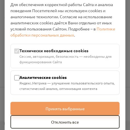
Промо-материалы
Для обеспечения корректной работы Сайта и анализа
поведения Посетителей мы используем cookies и
Настройки cookies
аналогичные технологии. Согласие на использование
аналитических cookies даётся Вами отдельно от иных
Общество с ограниченной ответственностью «Смоленский
условий пользования Сайтом. Подробнее – в
Политике
Проект Помним»
обработки персональных данных
.
ИНН: 6700029207 ОГРН: 1256700001986
Юридический адрес: 216790, Смоленская область, р-н
Технически необходимые cookies
Руднянский, г. Рудня, улица Западная, д. 26А, пом. 18
Сессия, авторизация, безопасность — необходимы для
Номер счёта: 40702810901130004287 в АО "АЛЬФА-БАНК"
функционирования Сайта
Кор. счёт: 30101810200000000593
Аналитические cookies
Яндекс.Метрика — улучшение пользовательского опыта,
статистический анализ, оптимизация контента
info@pomnim.online
Принять выбранные
?
Отклонить все
Все права защищены ©
2026
“Проект Помним”