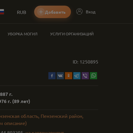
RUB
Вход
Добавить
УБОРКА МОГИЛ
УСЛУГИ ОРГАНИЗАЦИЙ
я
ID:
1250895
887 г.
76 г.
(89 лет)
нзенская область, Пензенский район,
м описание)
,
44.803295
на карте
маршрут