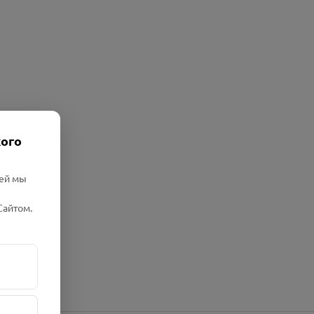
кого
лей мы
Сайтом.