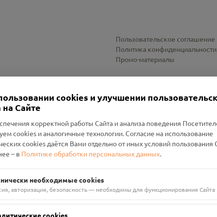
Пользовательское соглашение
Политика конфиденциальности
Промо-материалы
Настройки cookies
пользовании cookies и улучшении пользовательс
 на Сайте
спечения корректной работы Сайта и анализа поведения Посетите
уем cookies и аналогичные технологии. Согласие на использование
оленский Проект Помним»
ческих cookies даётся Вами отдельно от иных условий пользования 
ее – в
Политике обработки персональных данных
.
н Руднянский, г. Рудня, улица Западная, д. 26А, пом. 18
ФА-БАНК"
хнически необходимые cookies
сия, авторизация, безопасность — необходимы для функционирования Сайта
алитические cookies