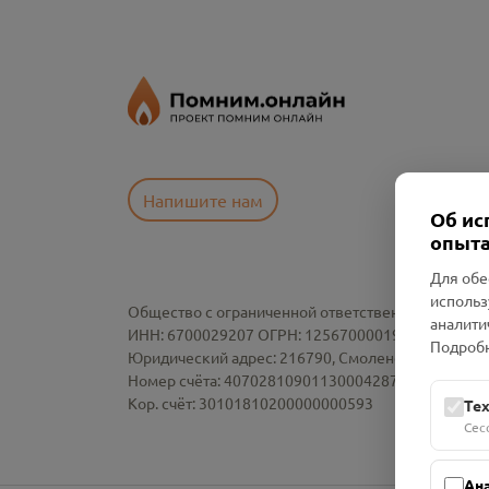
Напишите нам
Об ис
опыта
Для обе
использ
Общество с ограниченной ответственностью «См
аналити
ИНН: 6700029207 ОГРН: 1256700001986
Подробн
Юридический адрес: 216790, Смоленская область, р-
Номер счёта: 40702810901130004287 в АО "АЛЬ
Кор. счёт: 30101810200000000593
Те
Сес
Ан