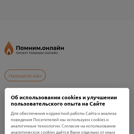
Напишите нам
Об использовании cookies и улучшении
Пользовательское соглашение
пользовательского опыта на Сайте
Политика конфиденциальности
Промо-материалы
Для обеспечения корректной работы Сайта и анализа
поведения Посетителей мы используем cookies и
Настройки cookies
аналогичные технологии. Согласие на использование
аналитических cookies даётся Вами отдельно от иных