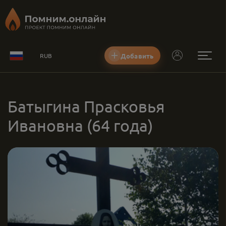
Добавить
RUB
Батыгина Прaсковья
Ивановна
(64 года)