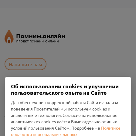
Напишите нам
Об использовании cookies и улучшении
Пользовательское соглашение
пользовательского опыта на Сайте
Политика конфиденциальности
Промо-материалы
Для обеспечения корректной работы Сайта и анализа
поведения Посетителей мы используем cookies и
Настройки cookies
аналогичные технологии. Согласие на использование
аналитических cookies даётся Вами отдельно от иных
Общество с ограниченной ответственностью «Смоленский
условий пользования Сайтом. Подробнее – в
Политике
Проект Помним»
обработки персональных данных
.