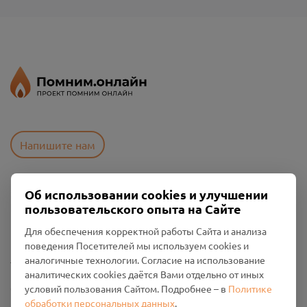
Напишите нам
Об использовании cookies и улучшении
Пользовательское соглашение
пользовательского опыта на Сайте
Политика конфиденциальности
Промо-материалы
Для обеспечения корректной работы Сайта и анализа
поведения Посетителей мы используем cookies и
Настройки cookies
аналогичные технологии. Согласие на использование
аналитических cookies даётся Вами отдельно от иных
Общество с ограниченной ответственностью «Смоленский
условий пользования Сайтом. Подробнее – в
Политике
Проект Помним»
обработки персональных данных
.