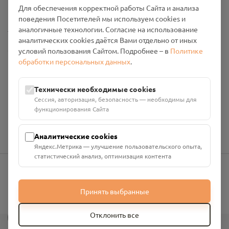
Промо-материалы
Для обеспечения корректной работы Сайта и анализа
поведения Посетителей мы используем cookies и
Настройки cookies
аналогичные технологии. Согласие на использование
аналитических cookies даётся Вами отдельно от иных
Общество с ограниченной ответственностью «Смоленский
условий пользования Сайтом. Подробнее – в
Политике
Проект Помним»
обработки персональных данных
.
ИНН: 6700029207 ОГРН: 1256700001986
Юридический адрес: 216790, Смоленская область, р-н
Технически необходимые cookies
Руднянский, г. Рудня, улица Западная, д. 26А, пом. 18
Сессия, авторизация, безопасность — необходимы для
Номер счёта: 40702810901130004287 в АО "АЛЬФА-БАНК"
функционирования Сайта
Кор. счёт: 30101810200000000593
Аналитические cookies
Яндекс.Метрика — улучшение пользовательского опыта,
статистический анализ, оптимизация контента
info@pomnim.online
Принять выбранные
?
Отклонить все
Все права защищены ©
2026
“Проект Помним”