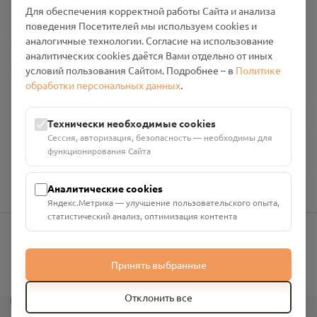
Промо-материалы
Для обеспечения корректной работы Сайта и анализа
поведения Посетителей мы используем cookies и
Настройки cookies
аналогичные технологии. Согласие на использование
аналитических cookies даётся Вами отдельно от иных
Общество с ограниченной ответственностью «Смоленский
условий пользования Сайтом. Подробнее – в
Политике
Проект Помним»
обработки персональных данных
.
ИНН: 6700029207 ОГРН: 1256700001986
Юридический адрес: 216790, Смоленская область, р-н
Технически необходимые cookies
Руднянский, г. Рудня, улица Западная, д. 26А, пом. 18
Сессия, авторизация, безопасность — необходимы для
Номер счёта: 40702810901130004287 в АО "АЛЬФА-БАНК"
функционирования Сайта
Кор. счёт: 30101810200000000593
Аналитические cookies
Яндекс.Метрика — улучшение пользовательского опыта,
статистический анализ, оптимизация контента
info@pomnim.online
Принять выбранные
?
Отклонить все
Все права защищены ©
2026
“Проект Помним”