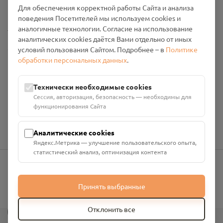
Промо-материалы
Для обеспечения корректной работы Сайта и анализа
поведения Посетителей мы используем cookies и
Настройки cookies
аналогичные технологии. Согласие на использование
аналитических cookies даётся Вами отдельно от иных
Общество с ограниченной ответственностью «Смоленский
условий пользования Сайтом. Подробнее – в
Политике
Проект Помним»
обработки персональных данных
.
ИНН: 6700029207 ОГРН: 1256700001986
Юридический адрес: 216790, Смоленская область, р-н
Технически необходимые cookies
Руднянский, г. Рудня, улица Западная, д. 26А, пом. 18
Сессия, авторизация, безопасность — необходимы для
Номер счёта: 40702810901130004287 в АО "АЛЬФА-БАНК"
функционирования Сайта
Кор. счёт: 30101810200000000593
Аналитические cookies
Яндекс.Метрика — улучшение пользовательского опыта,
статистический анализ, оптимизация контента
info@pomnim.online
Принять выбранные
?
Отклонить все
Все права защищены ©
2026
“Проект Помним”