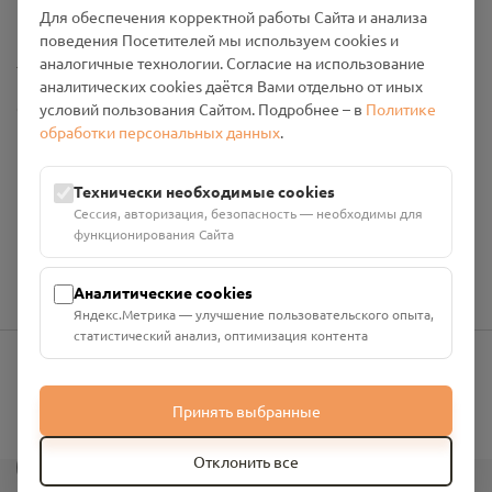
Промо-материалы
Для обеспечения корректной работы Сайта и анализа
поведения Посетителей мы используем cookies и
Настройки cookies
аналогичные технологии. Согласие на использование
аналитических cookies даётся Вами отдельно от иных
Общество с ограниченной ответственностью «Смоленский
условий пользования Сайтом. Подробнее – в
Политике
Проект Помним»
обработки персональных данных
.
ИНН: 6700029207 ОГРН: 1256700001986
Юридический адрес: 216790, Смоленская область, р-н
Технически необходимые cookies
Руднянский, г. Рудня, улица Западная, д. 26А, пом. 18
Сессия, авторизация, безопасность — необходимы для
Номер счёта: 40702810901130004287 в АО "АЛЬФА-БАНК"
функционирования Сайта
Кор. счёт: 30101810200000000593
Аналитические cookies
Яндекс.Метрика — улучшение пользовательского опыта,
статистический анализ, оптимизация контента
info@pomnim.online
Принять выбранные
?
Отклонить все
Все права защищены ©
2026
“Проект Помним”