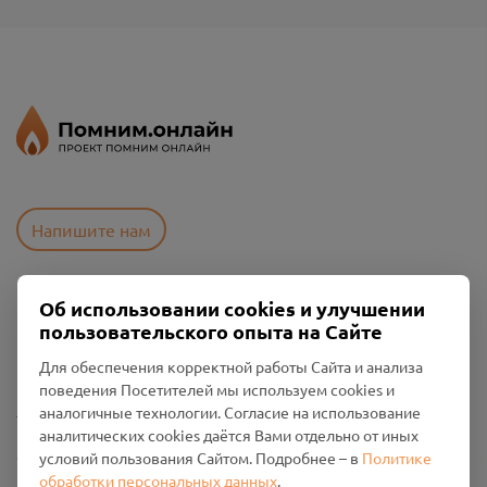
Напишите нам
Об использовании cookies и улучшении
Пользовательское соглашение
пользовательского опыта на Сайте
Политика конфиденциальности
Промо-материалы
Для обеспечения корректной работы Сайта и анализа
поведения Посетителей мы используем cookies и
Настройки cookies
аналогичные технологии. Согласие на использование
аналитических cookies даётся Вами отдельно от иных
Общество с ограниченной ответственностью «Смоленский
условий пользования Сайтом. Подробнее – в
Политике
Проект Помним»
обработки персональных данных
.