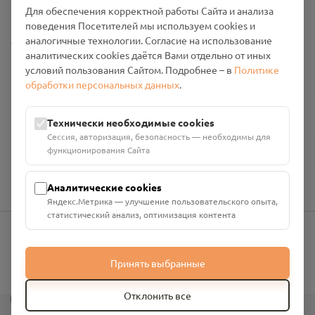
Промо-материалы
Для обеспечения корректной работы Сайта и анализа
поведения Посетителей мы используем cookies и
Настройки cookies
аналогичные технологии. Согласие на использование
аналитических cookies даётся Вами отдельно от иных
Общество с ограниченной ответственностью «Смоленский
условий пользования Сайтом. Подробнее – в
Политике
Проект Помним»
обработки персональных данных
.
ИНН: 6700029207 ОГРН: 1256700001986
Юридический адрес: 216790, Смоленская область, р-н
Технически необходимые cookies
Руднянский, г. Рудня, улица Западная, д. 26А, пом. 18
Сессия, авторизация, безопасность — необходимы для
Номер счёта: 40702810901130004287 в АО "АЛЬФА-БАНК"
функционирования Сайта
Кор. счёт: 30101810200000000593
Аналитические cookies
Яндекс.Метрика — улучшение пользовательского опыта,
статистический анализ, оптимизация контента
info@pomnim.online
Принять выбранные
?
Отклонить все
Все права защищены ©
2026
“Проект Помним”