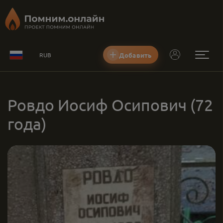
Добавить
RUB
Ровдо Иосиф Осипович
(72
года)