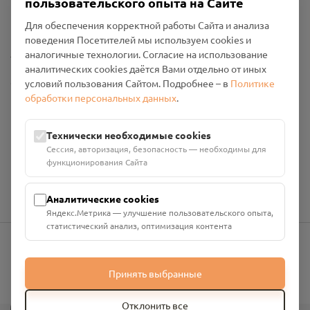
пользовательского опыта на Сайте
Политика конфиденциальности
Промо-материалы
Для обеспечения корректной работы Сайта и анализа
поведения Посетителей мы используем cookies и
Настройки cookies
аналогичные технологии. Согласие на использование
аналитических cookies даётся Вами отдельно от иных
Общество с ограниченной ответственностью «Смоленский
условий пользования Сайтом. Подробнее – в
Политике
Проект Помним»
обработки персональных данных
.
ИНН: 6700029207 ОГРН: 1256700001986
Юридический адрес: 216790, Смоленская область, р-н
Технически необходимые cookies
Руднянский, г. Рудня, улица Западная, д. 26А, пом. 18
Сессия, авторизация, безопасность — необходимы для
Номер счёта: 40702810901130004287 в АО "АЛЬФА-БАНК"
функционирования Сайта
Кор. счёт: 30101810200000000593
Аналитические cookies
Яндекс.Метрика — улучшение пользовательского опыта,
статистический анализ, оптимизация контента
info@pomnim.online
Принять выбранные
?
Отклонить все