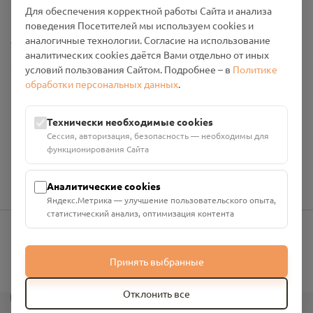
Промо-материалы
Для обеспечения корректной работы Сайта и анализа
поведения Посетителей мы используем cookies и
Настройки cookies
аналогичные технологии. Согласие на использование
аналитических cookies даётся Вами отдельно от иных
Общество с ограниченной ответственностью «Смоленский
условий пользования Сайтом. Подробнее – в
Политике
Проект Помним»
обработки персональных данных
.
ИНН: 6700029207 ОГРН: 1256700001986
Юридический адрес: 216790, Смоленская область, р-н
Технически необходимые cookies
Руднянский, г. Рудня, улица Западная, д. 26А, пом. 18
Сессия, авторизация, безопасность — необходимы для
Номер счёта: 40702810901130004287 в АО "АЛЬФА-БАНК"
функционирования Сайта
Кор. счёт: 30101810200000000593
Аналитические cookies
Яндекс.Метрика — улучшение пользовательского опыта,
статистический анализ, оптимизация контента
info@pomnim.online
Принять выбранные
?
Отклонить все
Все права защищены ©
2026
“Проект Помним”