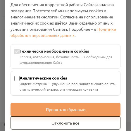
Промо-материалы
Для обеспечения корректной работы Сайта и анализа
поведения Посетителей мы используем cookies и
Настройки cookies
аналогичные технологии. Согласие на использование
аналитических cookies даётся Вами отдельно от иных
Общество с ограниченной ответственностью «Смоленский
условий пользования Сайтом. Подробнее – в
Политике
Проект Помним»
обработки персональных данных
.
ИНН: 6700029207 ОГРН: 1256700001986
Юридический адрес: 216790, Смоленская область, р-н
Технически необходимые cookies
Руднянский, г. Рудня, улица Западная, д. 26А, пом. 18
Сессия, авторизация, безопасность — необходимы для
Номер счёта: 40702810901130004287 в АО "АЛЬФА-БАНК"
функционирования Сайта
Кор. счёт: 30101810200000000593
Аналитические cookies
Яндекс.Метрика — улучшение пользовательского опыта,
статистический анализ, оптимизация контента
info@pomnim.online
Принять выбранные
?
Отклонить все
Все права защищены ©
2026
“Проект Помним”