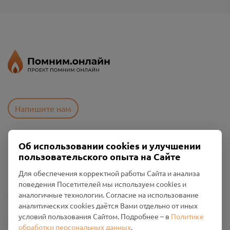
Напишите нам
Об использовании cookies и улучшении
Пользовательское соглашение
пользовательского опыта на Сайте
Политика конфиденциальности
Промо-материалы
Для обеспечения корректной работы Сайта и анализа
поведения Посетителей мы используем cookies и
Настройки cookies
аналогичные технологии. Согласие на использование
аналитических cookies даётся Вами отдельно от иных
Общество с ограниченной ответственностью «Смоленский
условий пользования Сайтом. Подробнее – в
Политике
Проект Помним»
обработки персональных данных
.