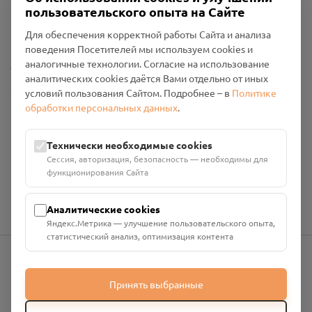
Пользовательское соглашение
пользовательского опыта на Сайте
Политика конфиденциальности
Промо-материалы
Для обеспечения корректной работы Сайта и анализа
поведения Посетителей мы используем cookies и
Настройки cookies
аналогичные технологии. Согласие на использование
аналитических cookies даётся Вами отдельно от иных
условий пользования Сайтом. Подробнее – в
Политике
Общество с ограниченной ответственностью «Смоленский
обработки персональных данных
.
Проект Помним»
ИНН: 6700029207 ОГРН: 1256700001986
Юридический адрес: 216790, Смоленская область, р-н
Технически необходимые cookies
Руднянский, г. Рудня, улица Западная, д. 26А, пом. 18
Сессия, авторизация, безопасность — необходимы для
Номер счёта: 40702810901130004287 в АО "АЛЬФА-БАНК"
функционирования Сайта
Кор. счёт: 30101810200000000593
Аналитические cookies
Яндекс.Метрика — улучшение пользовательского опыта,
статистический анализ, оптимизация контента
info@pomnim.online
Принять выбранные