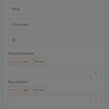
Имя
Отчество
ID
Год рождения
Точно
До
После
=
Год смерти
Точно
До
После
=