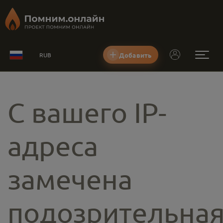
Добавить
RUB
С вашего IP-
адреса
замечена
подозрительна