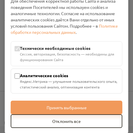
Для обеспечения корректной работы Сайта и анализа
Промо-материалы
поведения Посетителей мы используем cookies и
аналогичные технологии. Согласие на использование
Настройки cookies
аналитических cookies даётся Вами отдельно от иных
условий пользования Сайтом. Подробнее – в
Политике
Общество с ограниченной ответственностью «Смоленский
обработки персональных данных
.
Проект Помним»
ИНН: 6700029207 ОГРН: 1256700001986
Технически необходимые cookies
Юридический адрес: 216790, Смоленская область, р-н
Сессия, авторизация, безопасность — необходимы для
Руднянский, г. Рудня, улица Западная, д. 26А, пом. 18
функционирования Сайта
Номер счёта: 40702810901130004287 в АО "АЛЬФА-БАНК"
Кор. счёт: 30101810200000000593
Аналитические cookies
Яндекс.Метрика — улучшение пользовательского опыта,
статистический анализ, оптимизация контента
Принять выбранные
info@pomnim.online
?
Отклонить все