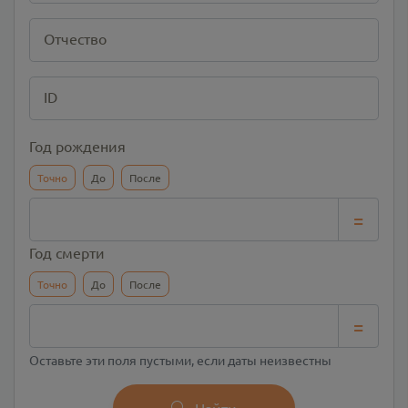
Отчество
ID
Год рождения
Точно
До
После
=
Год смерти
Точно
До
После
=
Оставьте эти поля пустыми, если даты неизвестны
Найти