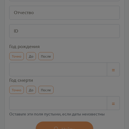
Отчество
ID
Год рождения
Точно
До
После
=
Год смерти
Точно
До
После
=
Оставьте эти поля пустыми, если даты неизвестны
Найти