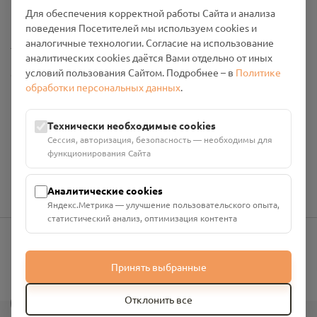
Промо-материалы
Для обеспечения корректной работы Сайта и анализа
поведения Посетителей мы используем cookies и
аналогичные технологии. Согласие на использование
Настройки cookies
аналитических cookies даётся Вами отдельно от иных
условий пользования Сайтом. Подробнее – в
Политике
Общество с ограниченной ответственностью «Смоленский
обработки персональных данных
.
Проект Помним»
ИНН: 6700029207 ОГРН: 1256700001986
Юридический адрес: 216790, Смоленская область, р-н
Технически необходимые cookies
Руднянский, г. Рудня, улица Западная, д. 26А, пом. 18
Сессия, авторизация, безопасность — необходимы для
Номер счёта: 40702810901130004287 в АО "АЛЬФА-БАНК"
функционирования Сайта
Кор. счёт: 30101810200000000593
Аналитические cookies
Яндекс.Метрика — улучшение пользовательского опыта,
статистический анализ, оптимизация контента
info@pomnim.online
Принять выбранные
?
Отклонить все