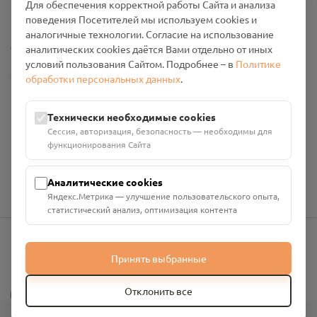
Для обеспечения корректной работы Сайта и анализа
Промо-материалы
поведения Посетителей мы используем cookies и
аналогичные технологии. Согласие на использование
Настройки cookies
аналитических cookies даётся Вами отдельно от иных
условий пользования Сайтом. Подробнее – в
Политике
Общество с ограниченной ответственностью «Смоленский
обработки персональных данных
.
Проект Помним»
ИНН: 6700029207 ОГРН: 1256700001986
Технически необходимые cookies
Юридический адрес: 216790, Смоленская область, р-н
Сессия, авторизация, безопасность — необходимы для
Руднянский, г. Рудня, улица Западная, д. 26А, пом. 18
функционирования Сайта
Номер счёта: 40702810901130004287 в АО "АЛЬФА-БАНК"
Кор. счёт: 30101810200000000593
Аналитические cookies
Яндекс.Метрика — улучшение пользовательского опыта,
статистический анализ, оптимизация контента
Принять выбранные
info@pomnim.online
?
Отклонить все