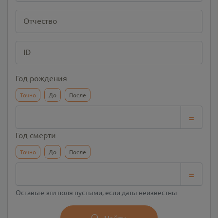
Отчество
ID
Год рождения
Точно
До
После
=
Год смерти
Точно
До
После
=
Оставьте эти поля пустыми, если даты неизвестны
Найти