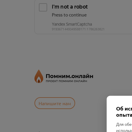
Напишите нам
Об ис
опыта
Для обе
использ