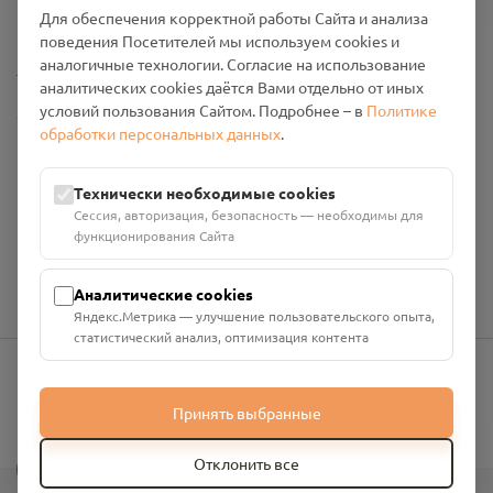
Промо-материалы
Для обеспечения корректной работы Сайта и анализа
поведения Посетителей мы используем cookies и
аналогичные технологии. Согласие на использование
Настройки cookies
аналитических cookies даётся Вами отдельно от иных
условий пользования Сайтом. Подробнее – в
Политике
Общество с ограниченной ответственностью «Смоленский
обработки персональных данных
.
Проект Помним»
ИНН: 6700029207 ОГРН: 1256700001986
Юридический адрес: 216790, Смоленская область, р-н
Технически необходимые cookies
Руднянский, г. Рудня, улица Западная, д. 26А, пом. 18
Сессия, авторизация, безопасность — необходимы для
Номер счёта: 40702810901130004287 в АО "АЛЬФА-БАНК"
функционирования Сайта
Кор. счёт: 30101810200000000593
Аналитические cookies
Яндекс.Метрика — улучшение пользовательского опыта,
статистический анализ, оптимизация контента
info@pomnim.online
Принять выбранные
?
Отклонить все