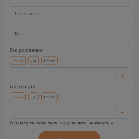
Отчество
ID
Год рождения
Точно
До
После
=
Год смерти
Точно
До
После
=
Оставьте эти поля пустыми, если даты неизвестны
Найти