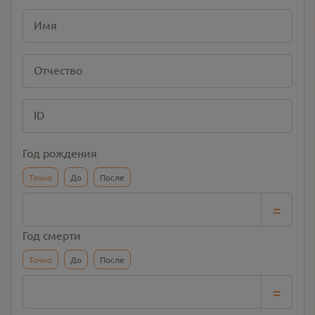
Имя
Отчество
ID
Год рождения
Точно
До
После
=
Год смерти
Точно
До
После
=