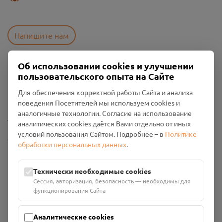
Напишите нам
Об использовании cookies и улучшении
Пользовательское соглашение
пользовательского опыта на Сайте
Политика конфиденциальности
Для обеспечения корректной работы Сайта и анализа
Промо-материалы
поведения Посетителей мы используем cookies и
аналогичные технологии. Согласие на использование
Настройки cookies
аналитических cookies даётся Вами отдельно от иных
условий пользования Сайтом. Подробнее – в
Политике
Общество с ограниченной ответственностью «Смоленский
обработки персональных данных
.
Проект Помним»
ИНН: 6700029207 ОГРН: 1256700001986
Юридический адрес: 216790, Смоленская область, р-н
Технически необходимые cookies
Руднянский, г. Рудня, улица Западная, д. 26А, пом. 18
Сессия, авторизация, безопасность — необходимы для
функционирования Сайта
Номер счёта: 40702810901130004287 в АО "АЛЬФА-БАНК"
Кор. счёт: 30101810200000000593
Аналитические cookies