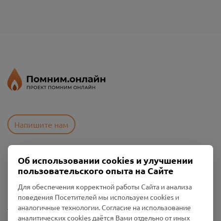
Напишите нам
Об использовании cookies и улучшении
Пользовательское соглашение
пользовательского опыта на Сайте
Политика конфиденциальности
Промо-материалы
Для обеспечения корректной работы Сайта и анализа
поведения Посетителей мы используем cookies и
Настройки cookies
аналогичные технологии. Согласие на использование
аналитических cookies даётся Вами отдельно от иных