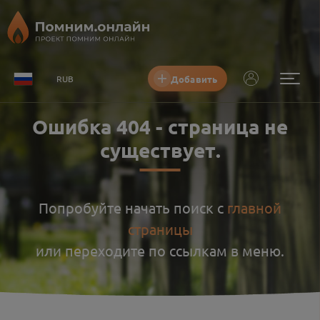
Добавить
RUB
Ошибка
404
-
страница не
существует
.
Попробуйте начать поиск с
главной
страницы
или переходите по ссылкам в меню.