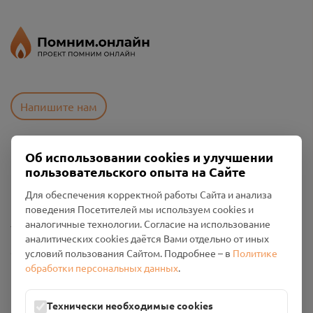
Напишите нам
Об использовании cookies и улучшении
Пользовательское соглашение
пользовательского опыта на Сайте
Политика конфиденциальности
Промо-материалы
Для обеспечения корректной работы Сайта и анализа
поведения Посетителей мы используем cookies и
Настройки cookies
аналогичные технологии. Согласие на использование
аналитических cookies даётся Вами отдельно от иных
Общество с ограниченной ответственностью «Смоленский
условий пользования Сайтом. Подробнее – в
Политике
Проект Помним»
обработки персональных данных
.
ИНН: 6700029207 ОГРН: 1256700001986
Юридический адрес: 216790, Смоленская область, р-н
Технически необходимые cookies
Руднянский, г. Рудня, улица Западная, д. 26А, пом. 18