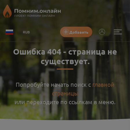
Добавить
RUB
Ошибка
404
-
страница не
существует
.
Попробуйте начать поиск с
главной
страницы
или переходите по ссылкам в меню.