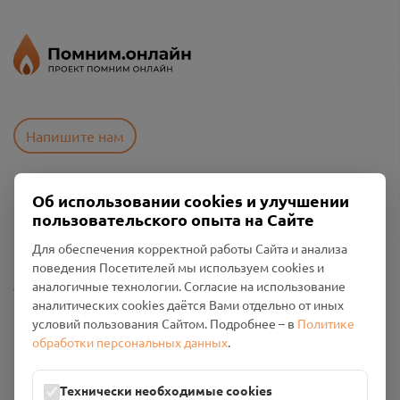
Напишите нам
Об использовании cookies и улучшении
Пользовательское соглашение
пользовательского опыта на Сайте
Политика конфиденциальности
Промо-материалы
Для обеспечения корректной работы Сайта и анализа
поведения Посетителей мы используем cookies и
Настройки cookies
аналогичные технологии. Согласие на использование
аналитических cookies даётся Вами отдельно от иных
Общество с ограниченной ответственностью «Смоленский
условий пользования Сайтом. Подробнее – в
Политике
Проект Помним»
обработки персональных данных
.
ИНН: 6700029207 ОГРН: 1256700001986
Юридический адрес: 216790, Смоленская область, р-н
Технически необходимые cookies
Руднянский, г. Рудня, улица Западная, д. 26А, пом. 18