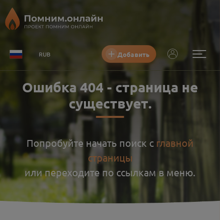
Добавить
RUB
Ошибка
404
-
страница не
существует
.
Попробуйте начать поиск с
главной
страницы
или переходите по ссылкам в меню.