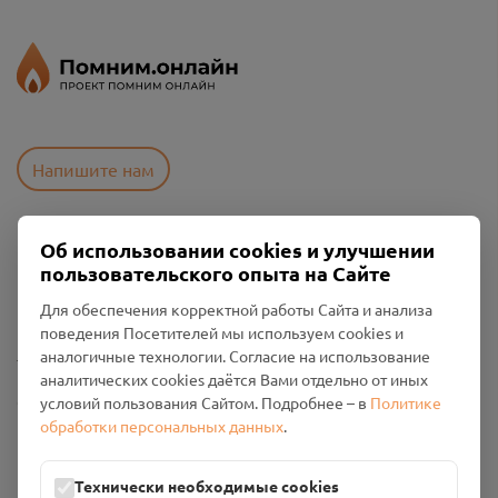
Напишите нам
Об использовании cookies и улучшении
Пользовательское соглашение
пользовательского опыта на Сайте
Политика конфиденциальности
Промо-материалы
Для обеспечения корректной работы Сайта и анализа
поведения Посетителей мы используем cookies и
Настройки cookies
аналогичные технологии. Согласие на использование
аналитических cookies даётся Вами отдельно от иных
Общество с ограниченной ответственностью «Смоленский
условий пользования Сайтом. Подробнее – в
Политике
Проект Помним»
обработки персональных данных
.
ИНН: 6700029207 ОГРН: 1256700001986
Юридический адрес: 216790, Смоленская область, р-н
Технически необходимые cookies
Руднянский, г. Рудня, улица Западная, д. 26А, пом. 18