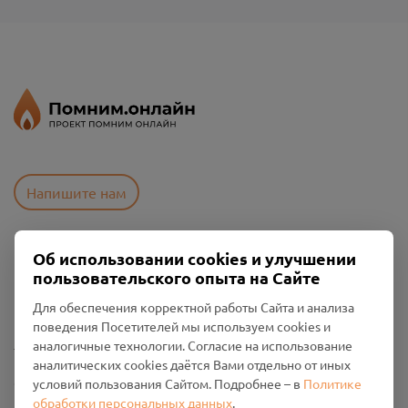
Напишите нам
Об использовании cookies и улучшении
Пользовательское соглашение
пользовательского опыта на Сайте
Политика конфиденциальности
Промо-материалы
Для обеспечения корректной работы Сайта и анализа
поведения Посетителей мы используем cookies и
Настройки cookies
аналогичные технологии. Согласие на использование
аналитических cookies даётся Вами отдельно от иных
Общество с ограниченной ответственностью «Смоленский
условий пользования Сайтом. Подробнее – в
Политике
Проект Помним»
обработки персональных данных
.