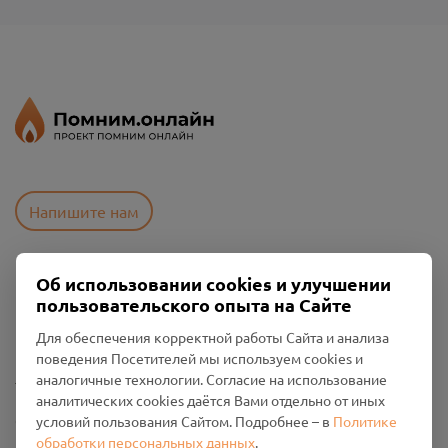
Напишите нам
Об использовании cookies и улучшении
Пользовательское соглашение
пользовательского опыта на Сайте
Политика конфиденциальности
Промо-материалы
Для обеспечения корректной работы Сайта и анализа
поведения Посетителей мы используем cookies и
Настройки cookies
аналогичные технологии. Согласие на использование
аналитических cookies даётся Вами отдельно от иных
Общество с ограниченной ответственностью «Смоленский
условий пользования Сайтом. Подробнее – в
Политике
Проект Помним»
обработки персональных данных
.