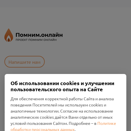
Напишите нам
Об использовании cookies и улучшении
Пользовательское соглашение
пользовательского опыта на Сайте
Политика конфиденциальности
Промо-материалы
Для обеспечения корректной работы Сайта и анализа
поведения Посетителей мы используем cookies и
Настройки cookies
аналогичные технологии. Согласие на использование
аналитических cookies даётся Вами отдельно от иных
Общество с ограниченной ответственностью «Смоленский
условий пользования Сайтом. Подробнее – в
Политике
Проект Помним»
обработки персональных данных
.