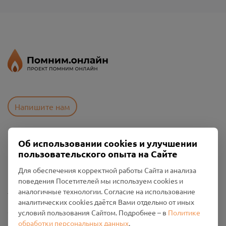
Напишите нам
Об использовании cookies и улучшении
Пользовательское соглашение
пользовательского опыта на Сайте
Политика конфиденциальности
Промо-материалы
Для обеспечения корректной работы Сайта и анализа
поведения Посетителей мы используем cookies и
Настройки cookies
аналогичные технологии. Согласие на использование
аналитических cookies даётся Вами отдельно от иных
Общество с ограниченной ответственностью «Смоленский
условий пользования Сайтом. Подробнее – в
Политике
Проект Помним»
обработки персональных данных
.