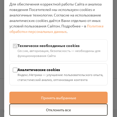
Промо-материалы
Для обеспечения корректной работы Сайта и анализа
поведения Посетителей мы используем cookies и
Настройки cookies
аналогичные технологии. Согласие на использование
аналитических cookies даётся Вами отдельно от иных
Общество с ограниченной ответственностью «Смоленский
условий пользования Сайтом. Подробнее – в
Политике
Проект Помним»
обработки персональных данных
.
ИНН: 6700029207 ОГРН: 1256700001986
Юридический адрес: 216790, Смоленская область, р-н
Технически необходимые cookies
Руднянский, г. Рудня, улица Западная, д. 26А, пом. 18
Сессия, авторизация, безопасность — необходимы для
Номер счёта: 40702810901130004287 в АО "АЛЬФА-БАНК"
функционирования Сайта
Кор. счёт: 30101810200000000593
Аналитические cookies
Яндекс.Метрика — улучшение пользовательского опыта,
статистический анализ, оптимизация контента
info@pomnim.online
Принять выбранные
?
Отклонить все
Все права защищены ©
2026
“Проект Помним”