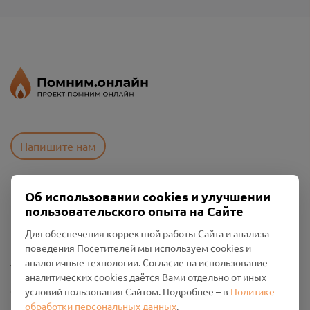
Напишите нам
Об использовании cookies и улучшении
Пользовательское соглашение
пользовательского опыта на Сайте
Политика конфиденциальности
Промо-материалы
Для обеспечения корректной работы Сайта и анализа
поведения Посетителей мы используем cookies и
Настройки cookies
аналогичные технологии. Согласие на использование
аналитических cookies даётся Вами отдельно от иных
Общество с ограниченной ответственностью «Смоленский
условий пользования Сайтом. Подробнее – в
Политике
Проект Помним»
обработки персональных данных
.